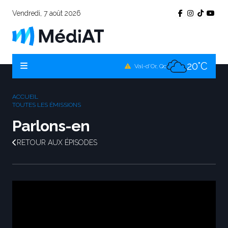
Vendredi, 7 août 2026
18°C
Témiscamingue, Qc
21°C
La Sarre, Qc
20°C
Val-d'Or, Qc
20°C
Rouyn-Noranda, Qc
ACCUEIL
20°C
TOUTES LES ÉMISSIONS
Amos, Qc
Parlons-en
RETOUR AUX ÉPISODES