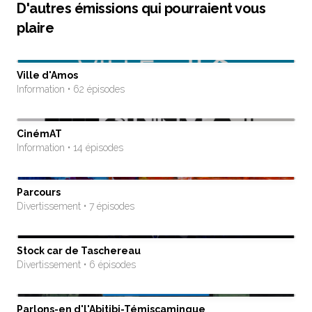
D'autres émissions qui pourraient vous
plaire
Ville d'Amos
Information • 62 épisodes
CinémAT
Information • 14 épisodes
Parcours
Divertissement • 7 épisodes
Stock car de Taschereau
Divertissement • 6 épisodes
Parlons-en d'l'Abitibi-Témiscamingue