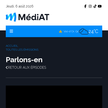
Jeudi, 6 août 2026
23°C
Témiscamingue, Qc
22°C
La Sarre, Qc
24°C
Val-d'Or, Qc
23°C
Rouyn-Noranda, Qc
ACCUEIL
24°C
TOUTES LES ÉMISSIONS
Amos, Qc
Parlons-en
RETOUR AUX ÉPISODES