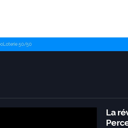
éo
Loterie 50/50
La ré
Perce