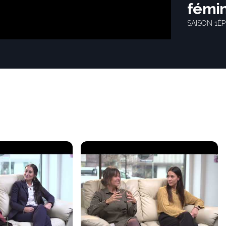
fémi
SAISON 1
ÉP