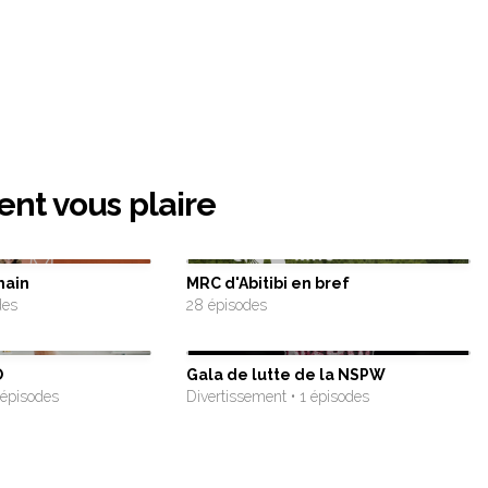
ent vous plaire
main
MRC d'Abitibi en bref
des
28 épisodes
O
Gala de lutte de la NSPW
 épisodes
Divertissement • 1 épisodes