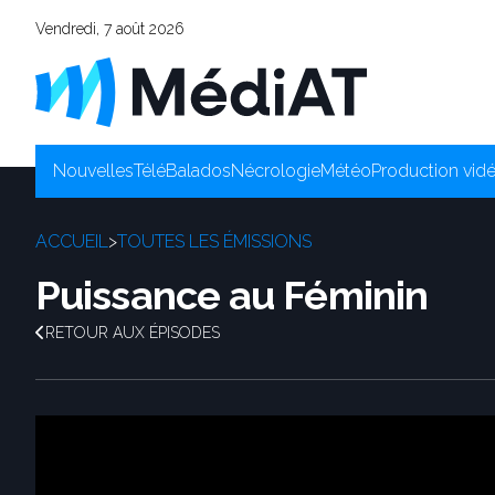
Vendredi, 7 août 2026
Nouvelles
Télé
Balados
Nécrologie
Météo
Production vid
ACCUEIL
>
TOUTES LES ÉMISSIONS
Puissance au Féminin
RETOUR AUX ÉPISODES