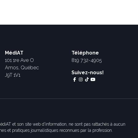
MédiAT
Téléphone
101 1re Ave O
819 732-4905
Amos, Québec
Suivez-nous!
J9T 1V1
édiAT et son site web d'information, ne sont pas rattachés à aucun
es et pratiques journalistiques reconnues par la profession.