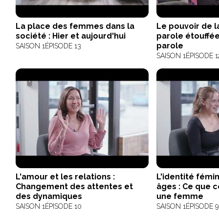
La place des femmes dans la
Le pouvoir de la
société : Hier et aujourd'hui
parole étouffée
parole
SAISON 1
ÉPISODE 13
SAISON 1
ÉPISODE 1
L'amour et les relations :
L'identité fémin
Changement des attentes et
âges : Ce que ce
des dynamiques
une femme
SAISON 1
ÉPISODE 10
SAISON 1
ÉPISODE 9