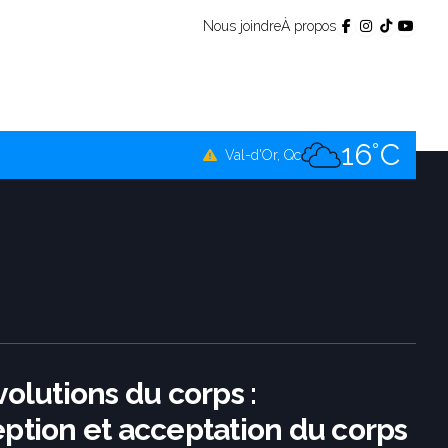
Nous joindre
À propos
14°C
Témiscamingue, Qc
15°C
La Sarre, Qc
16°C
Val-d'Or, Qc
15°C
Rouyn-Noranda, Qc
16°C
Amos, Qc
volutions du corps :
ption et acceptation du corps