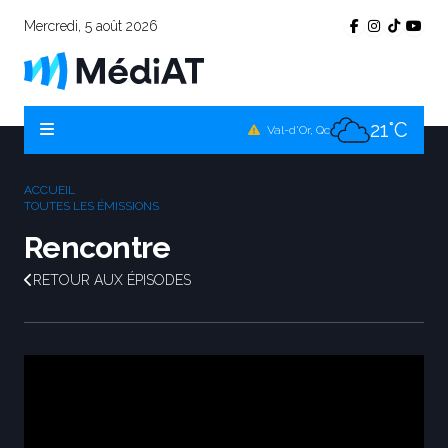
Mercredi, 5 août 2026
17°C
Témiscamingue, Qc
17°C
La Sarre, Qc
21°C
Val-d'Or, Qc
18°C
Rouyn-Noranda, Qc
ACCUEIL
21°C
TOUTES LES ÉMISSIONS
Amos, Qc
Rencontre
RETOUR AUX ÉPISODES