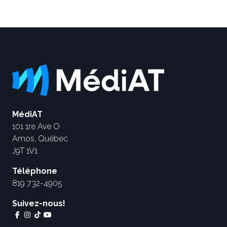
MédiAT
101 1re Ave O
Amos, Québec
J9T 1V1
Téléphone
819 732-4905
Suivez-nous!