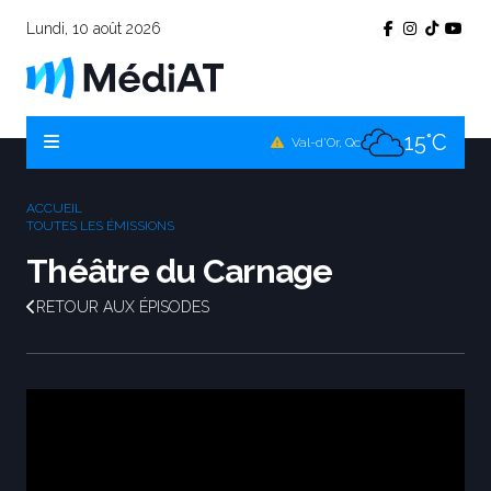
Lundi, 10 août 2026
16°C
Témiscamingue, Qc
16°C
La Sarre, Qc
15°C
Val-d'Or, Qc
15°C
Rouyn-Noranda, Qc
ACCUEIL
15°C
TOUTES LES ÉMISSIONS
Amos, Qc
Théâtre du Carnage
RETOUR AUX ÉPISODES