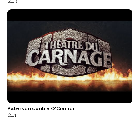
S1
E3
Paterson contre O'Connor
S1
E1