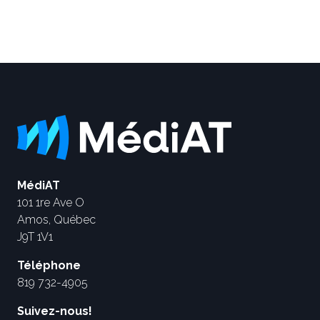
MédiAT
101 1re Ave O
Amos, Québec
J9T 1V1
Téléphone
819 732-4905
Suivez-nous!