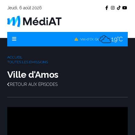
Jeudi, 6 août 2026
16°C
Témiscamingue, Qc
17°C
La Sarre, Qc
19°C
Val-d'Or, Qc
18°C
Rouyn-Noranda, Qc
ACCUEIL
19°C
TOUTES LES ÉMISSIONS
Amos, Qc
Ville d'Amos
RETOUR AUX ÉPISODES