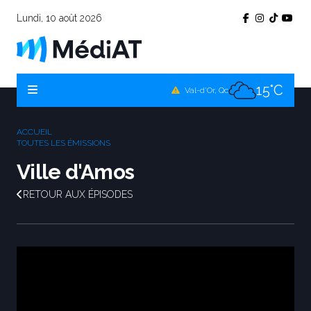
Lundi, 10 août 2026
15°C
Témiscamingue, Qc
16°C
La Sarre, Qc
15°C
Val-d'Or, Qc
16°C
Rouyn-Noranda, Qc
ACCUEIL
15°C
TOUTES LES ÉMISSIONS
Amos, Qc
Ville d'Amos
RETOUR AUX ÉPISODES