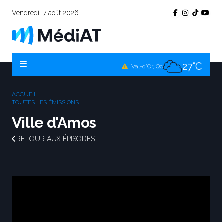
Vendredi, 7 août 2026
26°C
Témiscamingue, Qc
27°C
La Sarre, Qc
27°C
Val-d'Or, Qc
27°C
Rouyn-Noranda, Qc
ACCUEIL
27°C
TOUTES LES ÉMISSIONS
Amos, Qc
Ville d'Amos
RETOUR AUX ÉPISODES