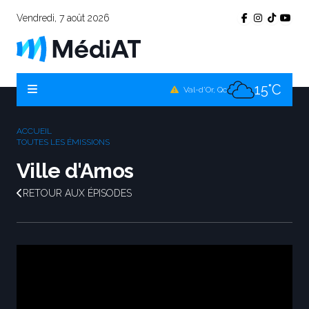
Vendredi, 7 août 2026
13°C
Témiscamingue, Qc
16°C
La Sarre, Qc
15°C
Val-d'Or, Qc
14°C
Rouyn-Noranda, Qc
ACCUEIL
15°C
TOUTES LES ÉMISSIONS
Amos, Qc
Ville d'Amos
RETOUR AUX ÉPISODES