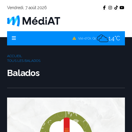
Vendredi, 7 août 2026
11°C
Témiscamingue, Qc
14°C
La Sarre, Qc
14°C
Val-d'Or, Qc
12°C
Rouyn-Noranda, Qc
ACCUEIL
14°C
TOUS LES BALADOS
Amos, Qc
Balados