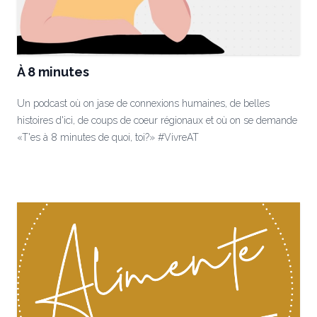
À 8 minutes
Un podcast où on jase de connexions humaines, de belles
histoires d'ici, de coups de coeur régionaux et où on se demande
«T'es à 8 minutes de quoi, toi?» #VivreAT