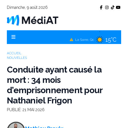
Dimanche, 9 août 2026
15°C
Témiscamingue, Qc
15°C
La Sarre, Qc
16°C
Val-d'Or, Qc
ACCUEIL
NOUVELLES
12°C
Rouyn-Noranda, Qc
Conduite ayant causé la
16°C
Amos, Qc
mort : 34 mois
d’emprisonnement pour
Nathaniel Frigon
PUBLIÉ:
21 MAI 2026