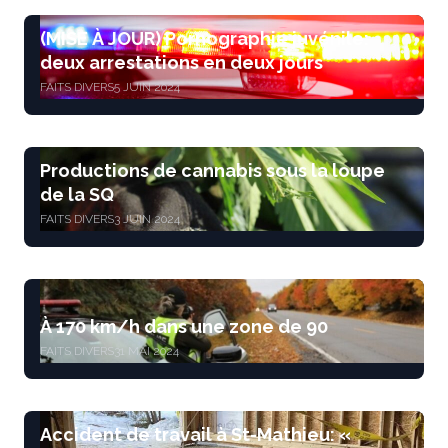
(MISE À JOUR) Pornographie juvénile:
deux arrestations en deux jours
FAITS DIVERS
5 JUIN 2024
Productions de cannabis sous la loupe
de la SQ
FAITS DIVERS
3 JUIN 2024
À 170 km/h dans une zone de 90
FAITS DIVERS
31 MAI 2024
Accident de travail à St-Mathieu: «