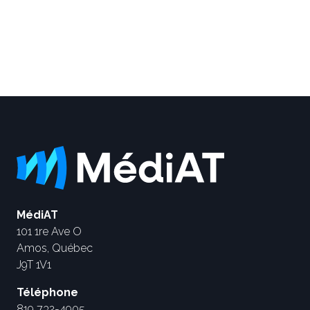
MédiAT
101 1re Ave O
Amos, Québec
J9T 1V1
Téléphone
819 732-4905