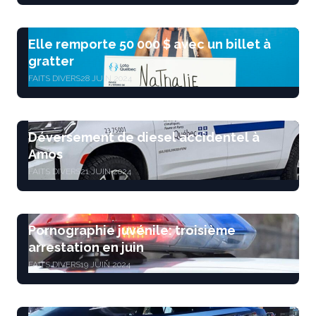
Elle remporte 50 000 $ avec un billet à
gratter
FAITS DIVERS
28 JUIN 2024
Déversement de diesel accidentel à
Amos
FAITS DIVERS
21 JUIN 2024
Pornographie juvénile: troisième
arrestation en juin
FAITS DIVERS
19 JUIN 2024