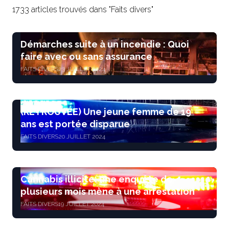
1733 articles trouvés dans "Faits divers"
Démarches suite à un incendie : Quoi
faire avec ou sans assurance
FAITS DIVERS
23 JUILLET 2024
(RETROUVÉE) Une jeune femme de 19
ans est portée disparue
FAITS DIVERS
20 JUILLET 2024
Cannabis illicite: une enquête de
plusieurs mois mène à une arrestation
FAITS DIVERS
19 JUILLET 2024