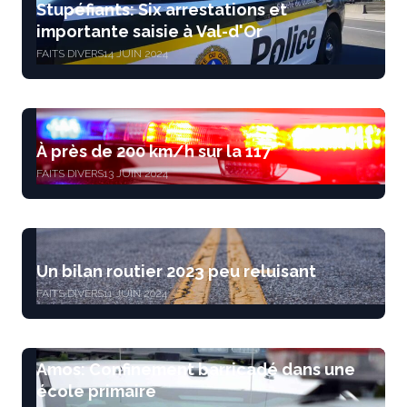
Stupéfiants: Six arrestations et
importante saisie à Val-d'Or
FAITS DIVERS
14 JUIN 2024
À près de 200 km/h sur la 117
FAITS DIVERS
13 JUIN 2024
Un bilan routier 2023 peu reluisant
FAITS DIVERS
11 JUIN 2024
Amos: Confinement barricadé dans une
école primaire