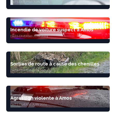
FAITS DIVERS
10 JUIN 2024
Incendie de voiture suspect à Amos
FAITS DIVERS
10 JUIN 2024
Sorties de route à cause des chenilles
FAITS DIVERS
6 JUIN 2024
Agression violente à Amos
FAITS DIVERS
6 JUIN 2024