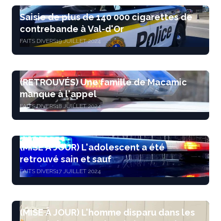
Saisie de plus de 140 000 cigarettes de
contrebande à Val-d'Or
FAITS DIVERS
19 JUILLET 2024
(RETROUVÉS) Une famille de Macamic
manque à l'appel
FAITS DIVERS
18 JUILLET 2024
(MISE À JOUR) L'adolescent a été
retrouvé sain et sauf
FAITS DIVERS
17 JUILLET 2024
(MISE À JOUR) L'homme disparu dans les