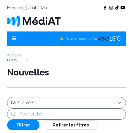
17°C
Témiscamingue, Qc
Mercredi, 5 août 2026
17°C
La Sarre, Qc
21°C
Val-d'Or, Qc
18°C
Rouyn-Noranda, Qc
21°C
Amos, Qc
ACCUEIL
NOUVELLES
Nouvelles
Recherche
Filtrer
Retirer les filtres