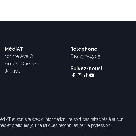
MédiAT
Téléphone
101 1re Ave O
819 732-4905
Amos, Québec
Suivez-nous!
J9T 1V1
édiAT et son site web d'information, ne sont pas rattachés à aucun
es et pratiques journalistiques reconnues par la profession.