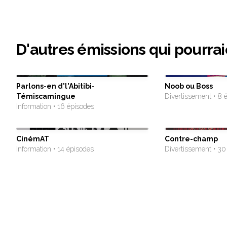
D'autres émissions qui pourrai
Parlons-en d'l'Abitibi-
Noob ou Boss
Témiscamingue
Divertissement • 8 
Information • 16 épisodes
CinémAT
Contre-champ
Information • 14 épisodes
Divertissement • 30