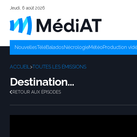
Jeudi, 6 août 2026
Nouvelles
Télé
Balados
Nécrologie
Météo
Production vid
ACCUEIL
>
TOUTES LES ÉMISSIONS
Destination...
RETOUR AUX ÉPISODES