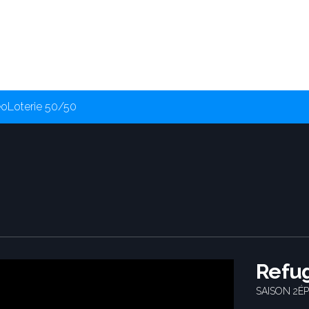
éo
Loterie 50/50
Refu
SAISON 2
ÉP