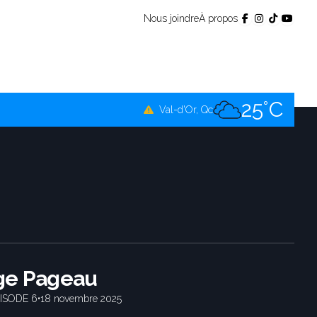
Nous joindre
À propos
25°C
Témiscamingue, Qc
25°C
La Sarre, Qc
25°C
Val-d'Or, Qc
25°C
Rouyn-Noranda, Qc
25°C
Amos, Qc
ge Pageau
ISODE 6
•
18 novembre 2025