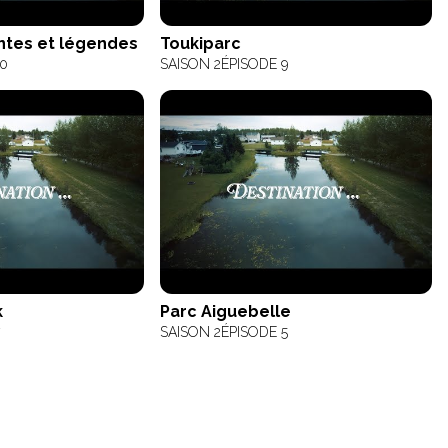
ontes et légendes
Toukiparc
10
SAISON 2
ÉPISODE 9
k
Parc Aiguebelle
SAISON 2
ÉPISODE 5