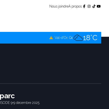
Nous joindre
À propos
18°C
Témiscamingue, Qc
17°C
La Sarre, Qc
18°C
Val-d'Or, Qc
17°C
Rouyn-Noranda, Qc
18°C
Amos, Qc
parc
ISODE 9
•
9 décembre 2025