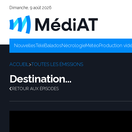
Dimanche, 9 août 2026
Nouvelles
Télé
Balados
Nécrologie
Météo
Production vid
ACCUEIL
>
TOUTES LES ÉMISSIONS
Destination...
RETOUR AUX ÉPISODES