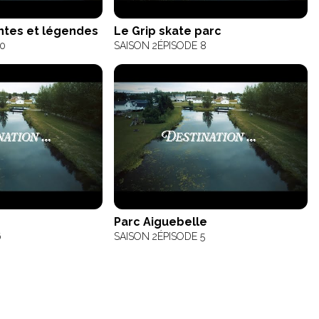
ontes et légendes
Le Grip skate parc
10
SAISON 2
ÉPISODE 8
Parc Aiguebelle
6
SAISON 2
ÉPISODE 5