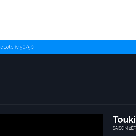
éo
Loterie 50/50
Touki
SAISON 2
ÉP