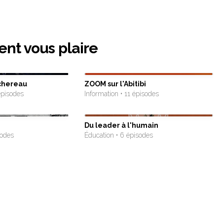
ent vous plaire
schereau
ZOOM sur l'Abitibi
épisodes
Information • 11 épisodes
Du leader à l'humain
sodes
Éducation • 6 épisodes