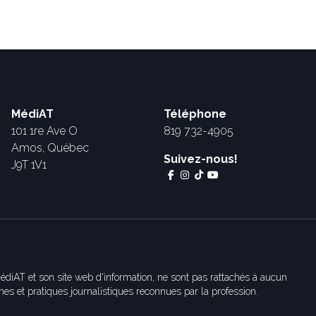
MédiAT
Téléphone
101 1re Ave O
819 732-4905
Amos, Québec
Suivez-nous!
J9T 1V1
édiAT et son site web d'information, ne sont pas rattachés à aucun
es et pratiques journalistiques reconnues par la profession.