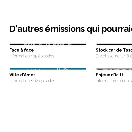
D'autres émissions qui pourrai
Face à face
Stock car de Ta
Information • 15 épisodes
Divertissement • 6 
Ville d'Amos
Enjeux d'icitt
Information • 62 épisodes
Information • 11 épi