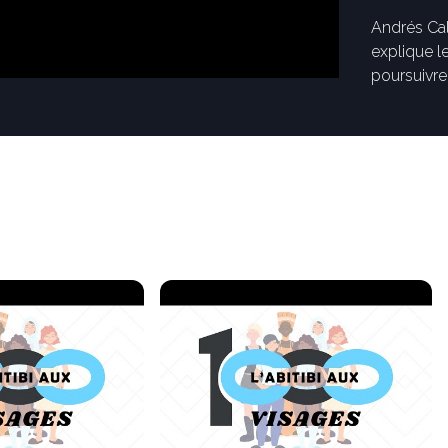
Andrés Cal
explique le
poursuivre