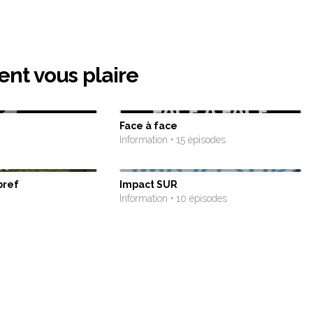
ent vous plaire
Face à face
Information • 15 épisodes
bref
Impact SUR
Information • 10 épisodes