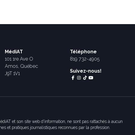
MédiAT
Téléphone
101 1re Ave O
819 732-4905
Amos, Québec
Suivez-nous!
J9T 1V1
édiAT et son site web d'information, ne sont pas rattachés à aucun
es et pratiques journalistiques reconnues par la profession.