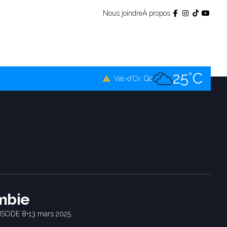
Nous joindre
À propos
25°C
Témiscamingue, Qc
25°C
La Sarre, Qc
25°C
Val-d'Or, Qc
25°C
Rouyn-Noranda, Qc
25°C
Amos, Qc
mbie
ISODE 8
•
13 mars 2025