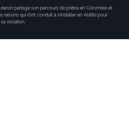
deron partage son parcours de prêtre en Colombie et
s raisons qui l’ont conduit à s’installer en Abitibi pour
 sa vocation.