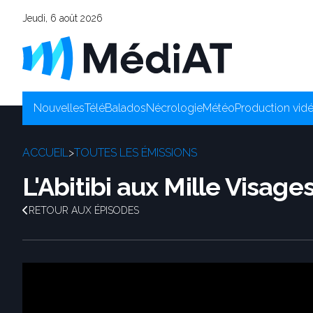
Jeudi, 6 août 2026
Nouvelles
Télé
Balados
Nécrologie
Météo
Production vid
ACCUEIL
>
TOUTES LES ÉMISSIONS
L'Abitibi aux Mille Visage
RETOUR AUX ÉPISODES