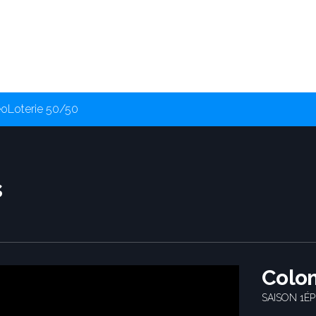
éo
Loterie 50/50
s
Colo
SAISON 1
ÉP