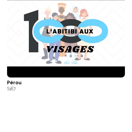
Pérou
S1
E7