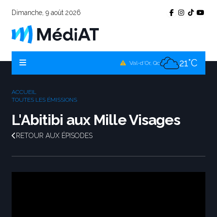
Dimanche, 9 août 2026
22°C
Témiscamingue, Qc
21°C
La Sarre, Qc
21°C
Val-d'Or, Qc
21°C
Rouyn-Noranda, Qc
ACCUEIL
21°C
TOUTES LES ÉMISSIONS
Amos, Qc
L'Abitibi aux Mille Visages
RETOUR AUX ÉPISODES