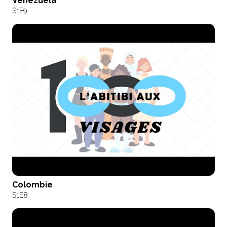
Venezuela
S1
E9
Colombie
S1
E8