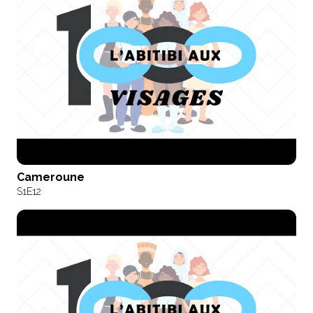
Cameroune
S1
E12