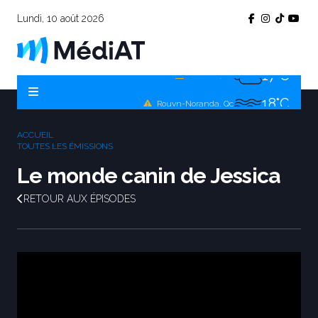
19°C
Témiscamingue, Qc
Lundi, 10 août 2026
18°C
La Sarre, Qc
17°C
Val-d'Or, Qc
18°C
Rouyn-Noranda, Qc
17°C
Amos, Qc
ACCUEIL
TOUTES LES ÉMISSIONS
Le monde canin de Jessica
RETOUR AUX ÉPISODES