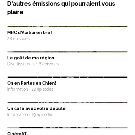
D'autres émissions qui pourraient vous
plaire
MRC d'Abitibi en bref
28 épisodes
Le goût de ma région
Divertissement • 6 épisodes
On en Parles en Chien!
Information • 22 épisodes
Un café avec votre député
Information • 19 épisodes
CinémAT