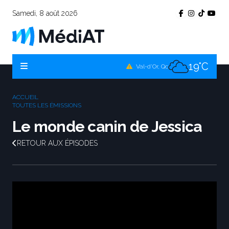
Samedi, 8 août 2026
17°C
Témiscamingue, Qc
20°C
La Sarre, Qc
19°C
Val-d'Or, Qc
18°C
Rouyn-Noranda, Qc
ACCUEIL
19°C
TOUTES LES ÉMISSIONS
Amos, Qc
Le monde canin de Jessica
RETOUR AUX ÉPISODES