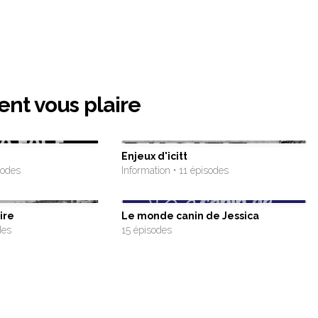
ent vous plaire
Enjeux d'icitt
sodes
Information • 11 épisodes
ire
Le monde canin de Jessica
des
15 épisodes