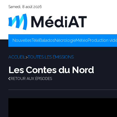
Samedi, 8 août 2026
Nouvelles
Télé
Balados
Nécrologie
Météo
Production vid
ACCUEIL
>
TOUTES LES ÉMISSIONS
Les Contes du Nord
RETOUR AUX ÉPISODES