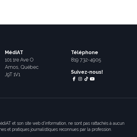
MédiAT
Téléphone
101 1re Ave O
819 732-4905
Amos, Québec
Suivez-nous!
J9T 1V1
édiAT et son site web d'information, ne sont pas rattachés à aucun
es et pratiques journalistiques reconnues par la profession.