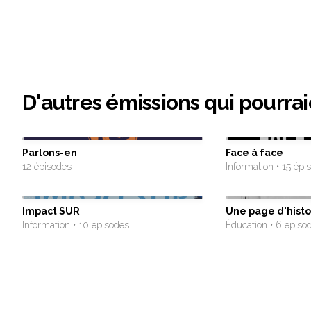
D'autres émissions qui pourrai
Parlons-en
Face à face
12 épisodes
Information • 15 épi
Impact SUR
Une page d'histo
Information • 10 épisodes
Éducation • 6 épiso