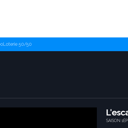
éo
Loterie 50/50
L'esc
SAISON 1
ÉP