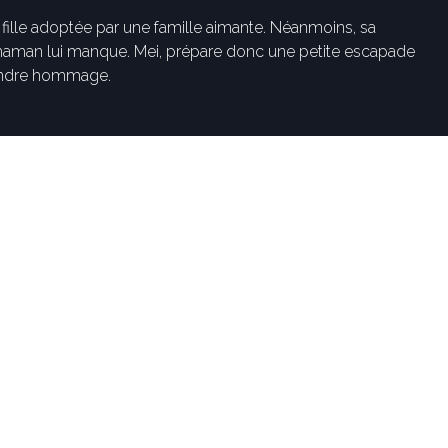
 fille adoptée par une famille aimante. Néanmoins, sa
maman lui manque. Mei, prépare donc une petite escapade
rendre hommage.