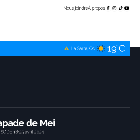
Nous joindre
À propos
17°C
Témiscamingue, Qc
19°C
La Sarre, Qc
18°C
Val-d'Or, Qc
17°C
Rouyn-Noranda, Qc
18°C
Amos, Qc
apade de Mei
ISODE 18
•
25 avril 2024