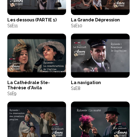
Les dessous (PARTIE 1)
La Grande Dépression
S1
E11
S1
E10
La Cathédrale Ste-
La navigation
Thérèse d'Avila
S1
E8
S1
E9