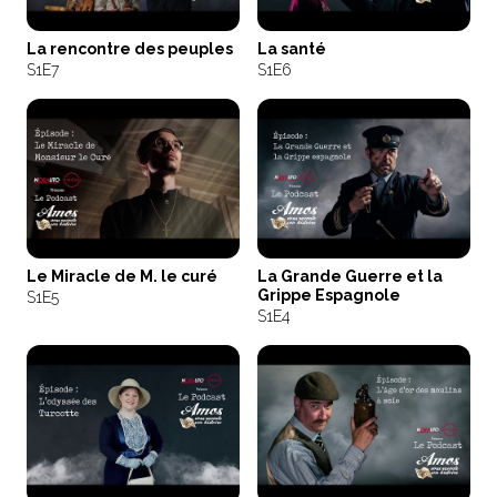
La rencontre des peuples
La santé
S1
E7
S1
E6
Le Miracle de M. le curé
La Grande Guerre et la
Grippe Espagnole
S1
E5
S1
E4