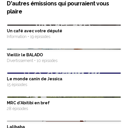
D'autres émissions qui pourraient vous
plaire
Un café avec votre député
Information • 19 épisodes
Vieillir le BALADO
Divertissement • 10 épisodes
Le monde canin de Jessica
15 épisodes
MRC d'Abitibi en bref
28 épisodes
Lalibaba