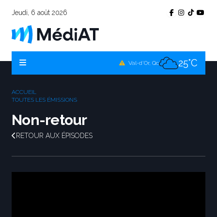
Jeudi, 6 août 2026
25°C
Témiscamingue, Qc
25°C
La Sarre, Qc
25°C
Val-d'Or, Qc
25°C
Rouyn-Noranda, Qc
ACCUEIL
25°C
TOUTES LES ÉMISSIONS
Amos, Qc
Non-retour
RETOUR AUX ÉPISODES