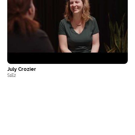
July Crozier
S1
E2