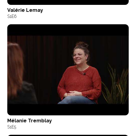
Valérie Lemay
S1
E6
Mélanie Tremblay
S1
E5