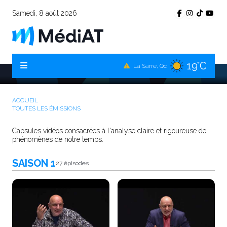
Samedi, 8 août 2026
20°C
Témiscamingue, Qc
LA SOCIOLOGIE EN TEMPS DE COVID
19°C
La Sarre, Qc
21°C
Val-d'Or, Qc
ACCUEIL
20°C
Rouyn-Noranda, Qc
TOUTES LES ÉMISSIONS
21°C
Amos, Qc
Capsules vidéos consacrées à l'analyse claire et rigoureuse de
phénomènes de notre temps.
SAISON 1
27 épisodes