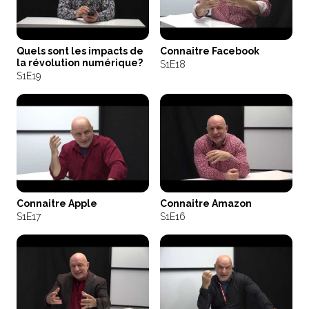
Quels sont les impacts de
Connaitre Facebook
la révolution numérique?
S1
E18
S1
E19
Connaitre Apple
Connaitre Amazon
S1
E17
S1
E16