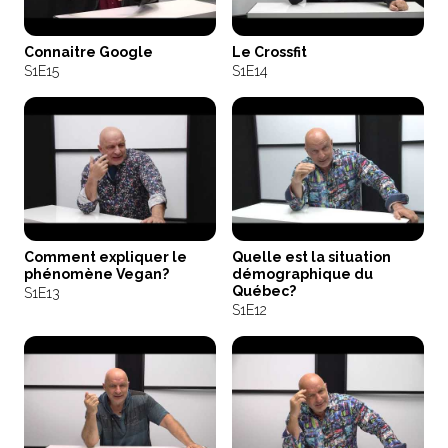
Connaitre Google
Le Crossfit
S1
E15
S1
E14
Comment expliquer le
Quelle est la situation
phénomène Vegan?
démographique du
Québec?
S1
E13
S1
E12