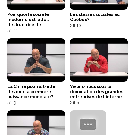
Pourquoi la société
Les classes sociales au
moderne est-elle si
Québec?
destructrice de
S1
E10
l'environnement?
S1
E11
La Chine pourrait-elle
Vivons-nous sous la
devenir la première
domination des grandes
puissance mondiale?
entreprises de l'internet
telles que GAFA?
S1
E9
S1
E8