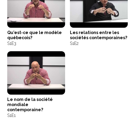
Qu'est-ce que le modèle
Les relations entre les
québecois?
sociétés contemporaines?
S1
E3
S1
E2
Le nom de la société
mondiale
contemporaine?
S1
E1