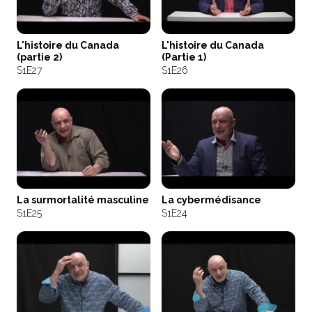
L'histoire du Canada
L'histoire du Canada
(partie 2)
(Partie 1)
S1
E27
S1
E26
La surmortalité masculine
La cybermédisance
S1
E25
S1
E24