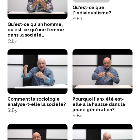
Qu'est-ce que
l'individualisme?
S1
E6
Qu'est-ce qu'un homme,
qu'est-ce qu'une femme
dans la société
contemporaine?
S1
E7
Comment la sociologie
Pourquoi l'anxiété est-
analyse-t-elle la société?
elle à la hausse dans la
jeune génération?
S1
E5
S1
E4