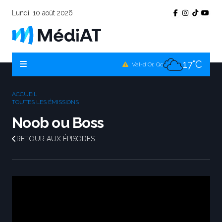
Lundi, 10 août 2026
19°C
Témiscamingue, Qc
18°C
La Sarre, Qc
17°C
Val-d'Or, Qc
18°C
Rouyn-Noranda, Qc
ACCUEIL
17°C
TOUTES LES ÉMISSIONS
Amos, Qc
Noob ou Boss
RETOUR AUX ÉPISODES