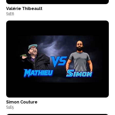
Valérie Thibeault
S1
E6
Simon Couture
S1
E5