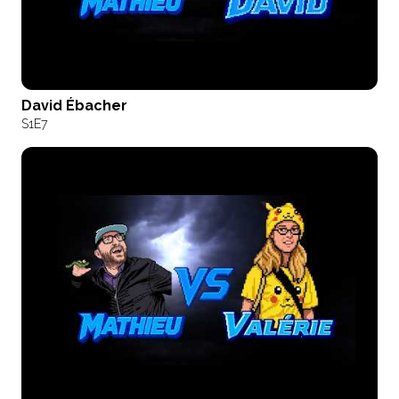
David Ébacher
S1
E7