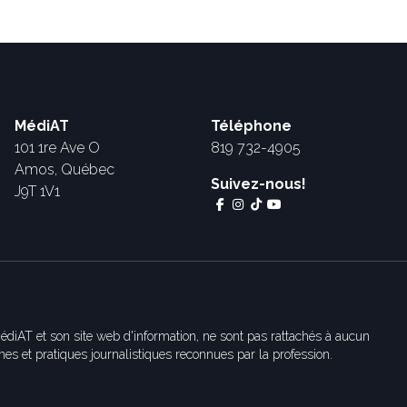
MédiAT
Téléphone
101 1re Ave O
819 732-4905
Amos, Québec
Suivez-nous!
J9T 1V1
édiAT et son site web d'information, ne sont pas rattachés à aucun
es et pratiques journalistiques reconnues par la profession.