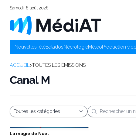
Samedi, 8 août 2026
Nouvelles
Télé
Balados
Nécrologie
Météo
Production vid
ACCUEIL
>
TOUTES LES ÉMISSIONS
Canal M
Recherche
La magie de Noel