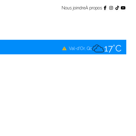
Nous joindre
À propos
17°C
Témiscamingue, Qc
17°C
La Sarre, Qc
17°C
Val-d'Or, Qc
17°C
Rouyn-Noranda, Qc
17°C
Amos, Qc