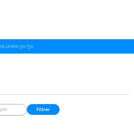
éo
Loterie 50/50
Filtrer