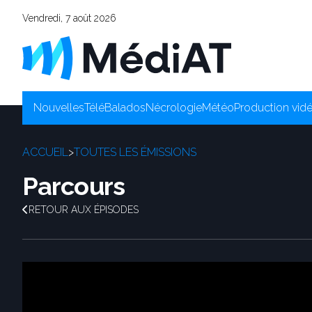
Vendredi, 7 août 2026
Nouvelles
Télé
Balados
Nécrologie
Météo
Production vid
ACCUEIL
>
TOUTES LES ÉMISSIONS
Parcours
RETOUR AUX ÉPISODES