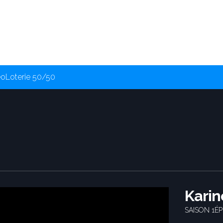
éo
Loterie 50/50
Karin
SAISON 1
ÉP