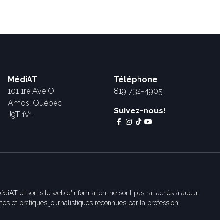
MédiAT
Téléphone
101 1re Ave O
819 732-4905
Amos, Québec
Suivez-nous!
J9T 1V1
édiAT et son site web d'information, ne sont pas rattachés à aucun
es et pratiques journalistiques reconnues par la profession.