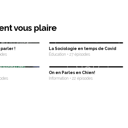
ent vous plaire
parler !
La Sociologie en temps de Covid
odes
Éducation • 27 épisodes
On en Parles en Chien!
sodes
Information • 22 épisodes