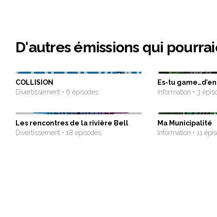
D'autres émissions qui pourrai
COLLISION
Es-tu game…d’en 
Divertissement • 6 épisodes
Information • 3 épis
Les rencontres de la rivière Bell
Ma Municipalité
Divertissement • 18 épisodes
Information • 11 épi