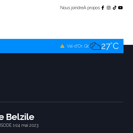
Nous joindre
À propos
26°C
Témiscamingue, Qc
26°C
La Sarre, Qc
27°C
Val-d'Or, Qc
27°C
Rouyn-Noranda, Qc
27°C
Amos, Qc
e Belzile
ISODE 1
•
24 mai 2023