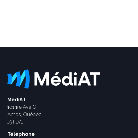
MédiAT
101 1re Ave O
Amos, Québec
J9T 1V1
Téléphone