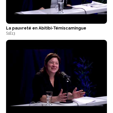
La pauvreté en Abitibi-Témiscamingue
S1
E13