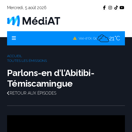
Mercredi, 5 août 2026
17°C
Témiscamingue, Qc
17°C
La Sarre, Qc
21°C
Val-d'Or, Qc
18°C
Rouyn-Noranda, Qc
ACCUEIL
21°C
TOUTES LES ÉMISSIONS
Amos, Qc
Parlons-en d'l'Abitibi-
Témiscamingue
RETOUR AUX ÉPISODES