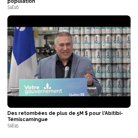
population
S1
E16
Des retombées de plus de 5M $ pour l'Abitibi-
Témiscamingue
S1
E15