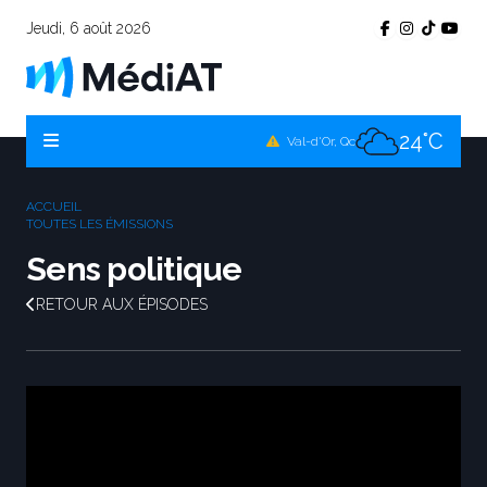
Jeudi, 6 août 2026
23°C
Témiscamingue, Qc
22°C
La Sarre, Qc
24°C
Val-d'Or, Qc
23°C
Rouyn-Noranda, Qc
ACCUEIL
24°C
TOUTES LES ÉMISSIONS
Amos, Qc
Sens politique
RETOUR AUX ÉPISODES