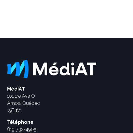
MédiAT
101 1re Ave O
Amos, Québec
J9T 1V1
Téléphone
819 732-4905