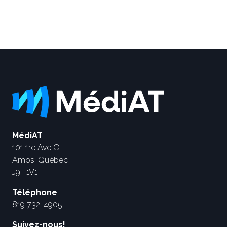
MédiAT
101 1re Ave O
Amos, Québec
J9T 1V1
Téléphone
819 732-4905
Suivez-nous!