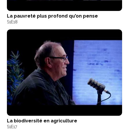
La pauvreté plus profond qu'on pense
S1
E18
La biodiversité en agriculture
S1
E17