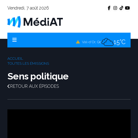
Vendredi, 7 août 2026
13°C
Témiscamingue, Qc
16°C
La Sarre, Qc
15°C
Val-d'Or, Qc
14°C
Rouyn-Noranda, Qc
ACCUEIL
15°C
TOUTES LES ÉMISSIONS
Amos, Qc
Sens politique
RETOUR AUX ÉPISODES