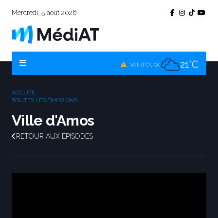
Mercredi, 5 août 2026
17°C
Témiscamingue, Qc
17°C
La Sarre, Qc
21°C
Val-d'Or, Qc
17°C
Rouyn-Noranda, Qc
ACCUEIL
21°C
TOUTES LES ÉMISSIONS
Amos, Qc
Ville d'Amos
RETOUR AUX ÉPISODES