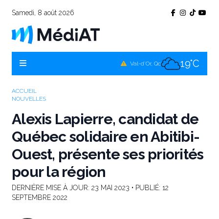
Samedi, 8 août 2026
18°C
Témiscamingue, Qc
19°C
La Sarre, Qc
19°C
Val-d'Or, Qc
17°C
Rouyn-Noranda, Qc
ACCUEIL
NOUVELLES
19°C
Amos, Qc
Alexis Lapierre, candidat de
Québec solidaire en Abitibi-
Ouest, présente ses priorités
pour la région
DERNIÈRE MISE À JOUR:
23 MAI 2023
• PUBLIÉ:
12
SEPTEMBRE 2022