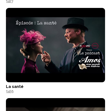
S1
E7
La santé
S1
E6