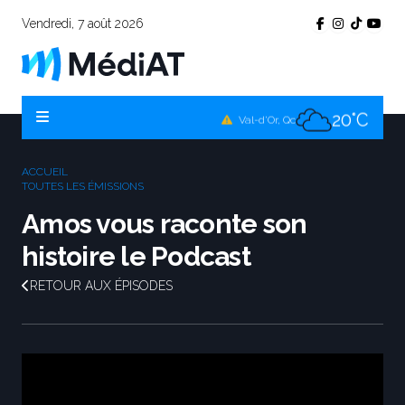
Vendredi, 7 août 2026
18°C
Témiscamingue, Qc
21°C
La Sarre, Qc
20°C
Val-d'Or, Qc
20°C
Rouyn-Noranda, Qc
ACCUEIL
20°C
TOUTES LES ÉMISSIONS
Amos, Qc
Amos vous raconte son
histoire le Podcast
RETOUR AUX ÉPISODES