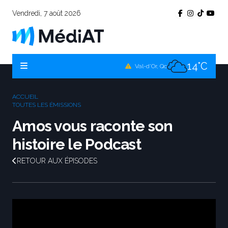
Vendredi, 7 août 2026
11°C
Témiscamingue, Qc
14°C
La Sarre, Qc
14°C
Val-d'Or, Qc
11°C
Rouyn-Noranda, Qc
ACCUEIL
14°C
TOUTES LES ÉMISSIONS
Amos, Qc
Amos vous raconte son
histoire le Podcast
RETOUR AUX ÉPISODES