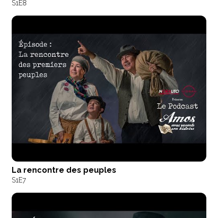
S1
E8
La rencontre des peuples
S1
E7