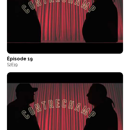
Épisode 19
S2
E19