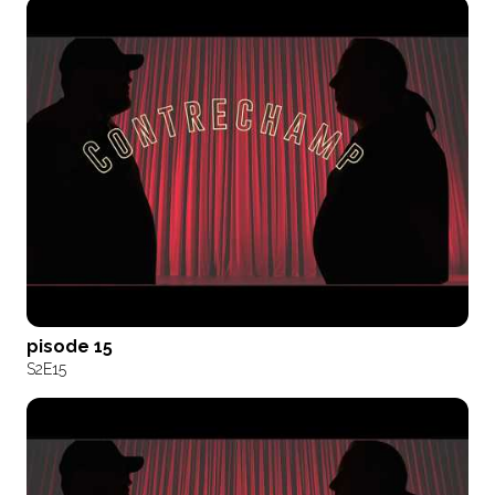
pisode 15
S2
E15