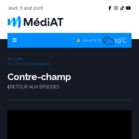
Jeudi, 6 août 2026
17°C
Témiscamingue, Qc
19°C
La Sarre, Qc
19°C
Val-d'Or, Qc
16°C
Rouyn-Noranda, Qc
ACCUEIL
19°C
TOUTES LES ÉMISSIONS
Amos, Qc
Contre-champ
RETOUR AUX ÉPISODES