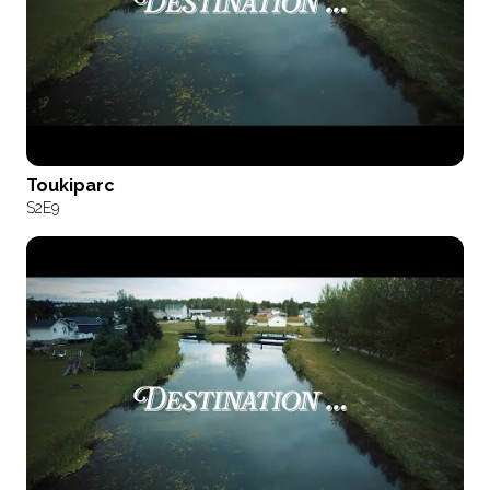
Toukiparc
S2
E9