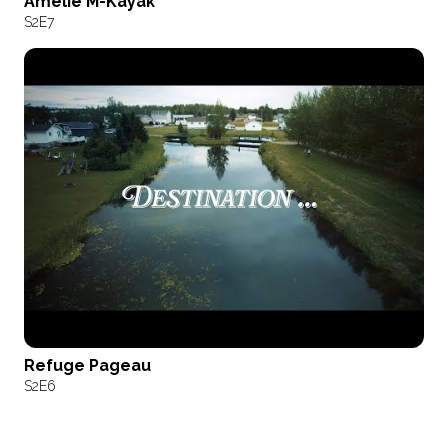
Amélie M-Kayak
S2
E7
Refuge Pageau
S2
E6