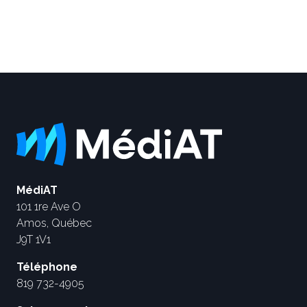
MédiAT
101 1re Ave O
Amos, Québec
J9T 1V1
Téléphone
819 732-4905