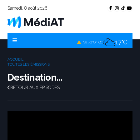
Samedi, 8 août 2026
22°C
Témiscamingue, Qc
16°C
La Sarre, Qc
17°C
Val-d'Or, Qc
18°C
Rouyn-Noranda, Qc
ACCUEIL
17°C
TOUTES LES ÉMISSIONS
Amos, Qc
Destination...
RETOUR AUX ÉPISODES