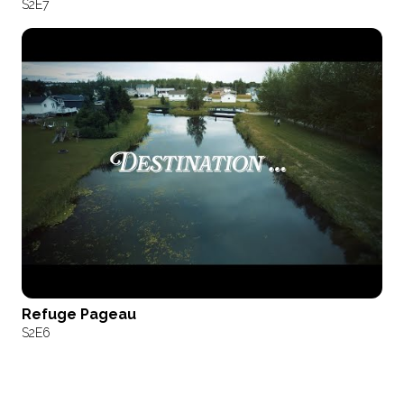
S2
E7
Refuge Pageau
S2
E6