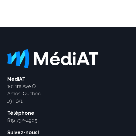
MédiAT
101 1re Ave O
Amos, Québec
J9T 1V1
Téléphone
819 732-4905
Suivez-nous!