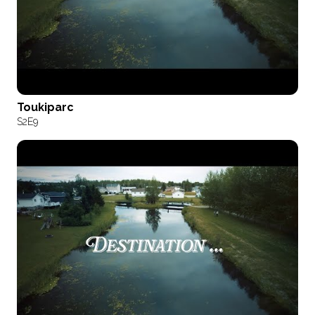
Toukiparc
S2
E9