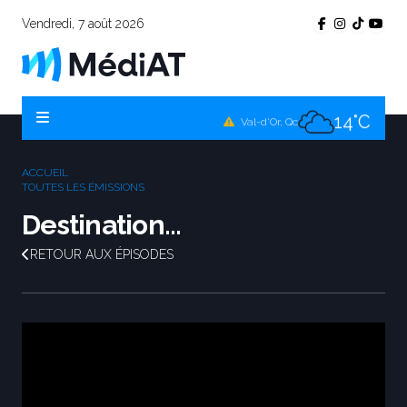
Vendredi, 7 août 2026
11°C
Témiscamingue, Qc
14°C
La Sarre, Qc
14°C
Val-d'Or, Qc
12°C
Rouyn-Noranda, Qc
ACCUEIL
14°C
TOUTES LES ÉMISSIONS
Amos, Qc
Destination...
RETOUR AUX ÉPISODES