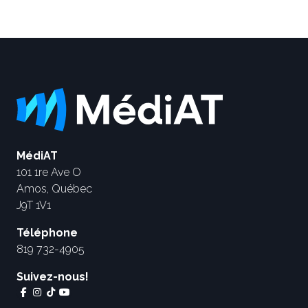
MédiAT
101 1re Ave O
Amos, Québec
J9T 1V1
Téléphone
819 732-4905
Suivez-nous!