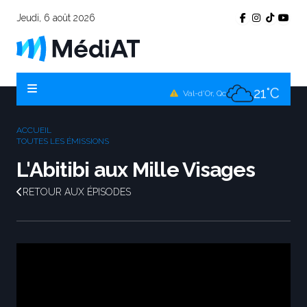
Jeudi, 6 août 2026
20°C
Témiscamingue, Qc
20°C
La Sarre, Qc
21°C
Val-d'Or, Qc
21°C
Rouyn-Noranda, Qc
ACCUEIL
21°C
TOUTES LES ÉMISSIONS
Amos, Qc
L'Abitibi aux Mille Visages
RETOUR AUX ÉPISODES