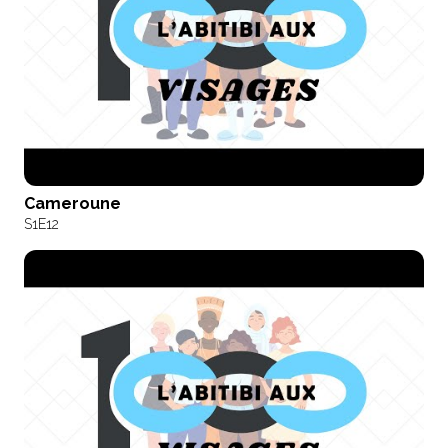
Cameroune
S1
E12