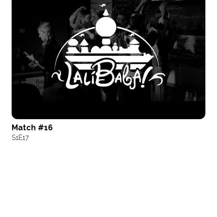
Match #16
S1
E17