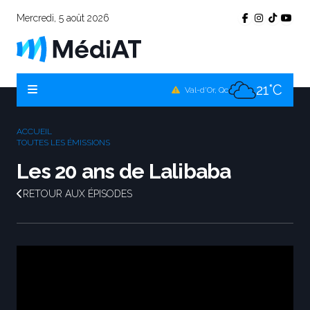
Mercredi, 5 août 2026
17°C
Témiscamingue, Qc
17°C
La Sarre, Qc
21°C
Val-d'Or, Qc
17°C
Rouyn-Noranda, Qc
ACCUEIL
21°C
TOUTES LES ÉMISSIONS
Amos, Qc
Les 20 ans de Lalibaba
RETOUR AUX ÉPISODES