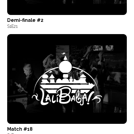
Demi-finale #2
S1
E21
Match #18