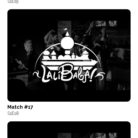
S1
E19
Match #17
S1
E18