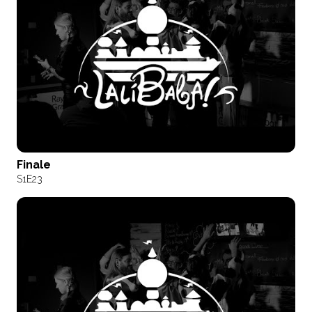
Finale
S1
E23