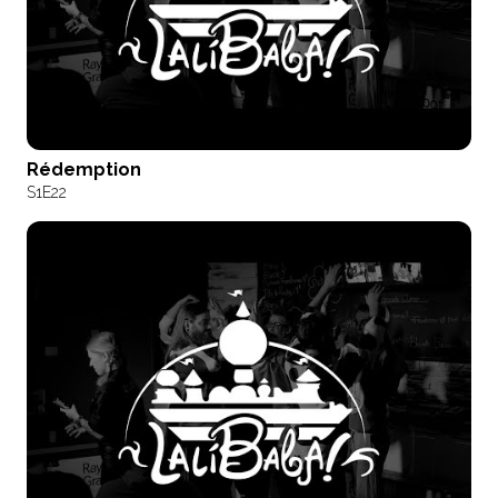
Rédemption
S1
E22