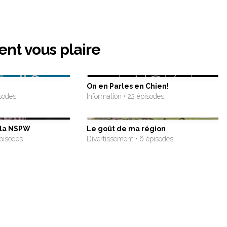
ent vous plaire
On en Parles en Chien!
isodes
Information • 22 épisodes
 la NSPW
Le goût de ma région
épisodes
Divertissement • 6 épisodes