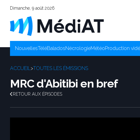
Dimanche, 9 août 2026
Nouvelles
Télé
Balados
Nécrologie
Météo
Production vid
ACCUEIL
>
TOUTES LES ÉMISSIONS
MRC d'Abitibi en bref
RETOUR AUX ÉPISODES