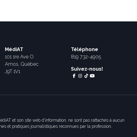
MédiAT
Téléphone
101 1re Ave O
819 732-4905
Amos, Québec
Suivez-nous!
J9T 1V1
édiAT et son site web d'information, ne sont pas rattachés à aucun
es et pratiques journalistiques reconnues par la profession.