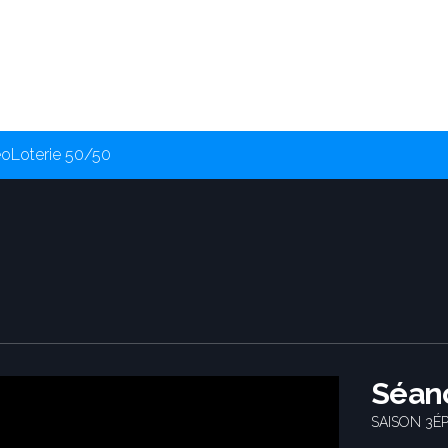
éo
Loterie 50/50
Séanc
SAISON 3
É