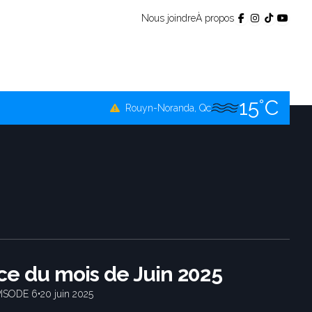
16°C
Nous joindre
À propos
Témiscamingue, Qc
16°C
La Sarre, Qc
16°C
Val-d'Or, Qc
15°C
Rouyn-Noranda, Qc
16°C
Amos, Qc
e du mois de Juin 2025
PISODE 6
•
20 juin 2025