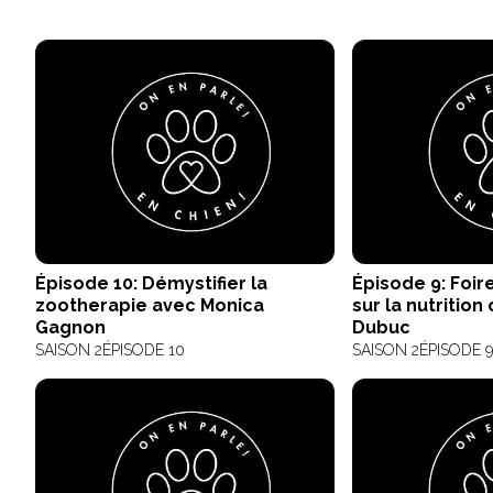
Épisode 10: Démystifier la
Épisode 9: Foir
zootherapie avec Monica
sur la nutrition
Gagnon
Dubuc
SAISON 2
ÉPISODE 10
SAISON 2
ÉPISODE 9