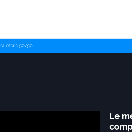
éo
Loterie 50/50
Le mé
comp