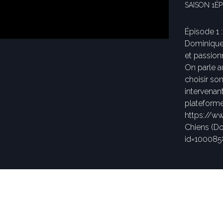
SAISON 1
ÉP
Épisode 1 
Dominique 
et passion
On parle a
choisir so
intervenan
plateforme
https://w
Chiens (D
id=10008