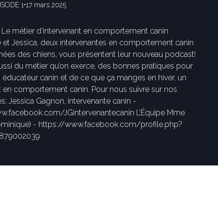
ISODE 1
•
17 mars 2025
: Le métier d’intervenant en comportement canin
et Jessica, deux intervenantes en comportement canin
nées des chiens, vous présentent leur nouveau podcast!
ussi du métier qu’on exerce, des bonnes pratiques pour
n éducateur canin et de ce que ça manges en hiver, un
t en comportement canin. Pour nous suivre sur nos
s: Jessica Gagnon, intervenante canin -
ww.facebook.com/JGintervenantecanin L’Équipe Mme
ominique) - https://www.facebook.com/profile.php?
5879002039