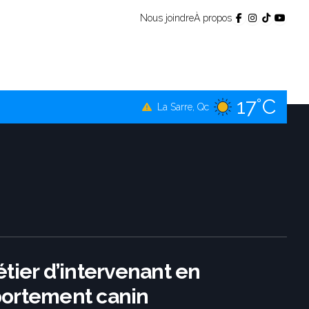
Nous joindre
À propos
16°C
Témiscamingue, Qc
17°C
La Sarre, Qc
19°C
Val-d'Or, Qc
17°C
Rouyn-Noranda, Qc
19°C
Amos, Qc
tier d’intervenant en
ortement canin