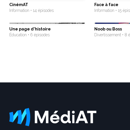
CinémAT
Face à face
Information • 14 épisodes
Information • 15 épi
Une page d'histoire
Noob ou Boss
Éducation • 6 épisodes
Divertissement • 8 