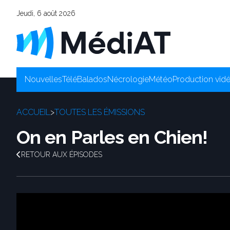
Jeudi, 6 août 2026
Nouvelles
Télé
Balados
Nécrologie
Météo
Production vid
ACCUEIL
>
TOUTES LES ÉMISSIONS
On en Parles en Chien!
RETOUR AUX ÉPISODES