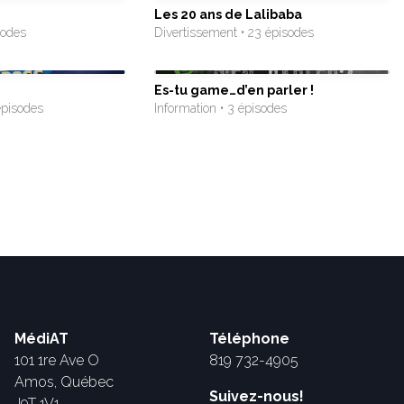
Les 20 ans de Lalibaba
sodes
Divertissement • 23 épisodes
Es-tu game…d’en parler !
épisodes
Information • 3 épisodes
MédiAT
Téléphone
101 1re Ave O
819 732-4905
Amos, Québec
Suivez-nous!
J9T 1V1