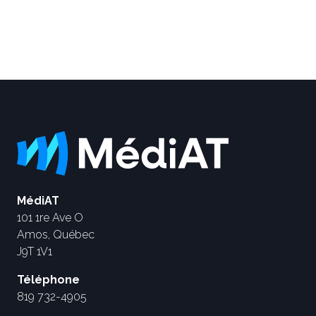
MédiAT
101 1re Ave O
Amos, Québec
J9T 1V1
Téléphone
819 732-4905