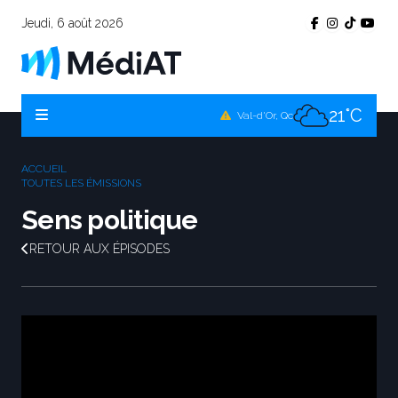
Jeudi, 6 août 2026
20°C
Témiscamingue, Qc
20°C
La Sarre, Qc
21°C
Val-d'Or, Qc
21°C
Rouyn-Noranda, Qc
ACCUEIL
21°C
TOUTES LES ÉMISSIONS
Amos, Qc
Sens politique
RETOUR AUX ÉPISODES