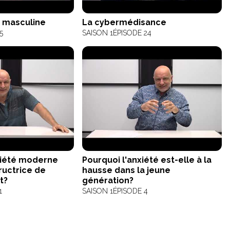
é masculine
La cybermédisance
5
SAISON 1
ÉPISODE 24
ciété moderne
Pourquoi l'anxiété est-elle à la
tructrice de
hausse dans la jeune
t?
génération?
1
SAISON 1
ÉPISODE 4