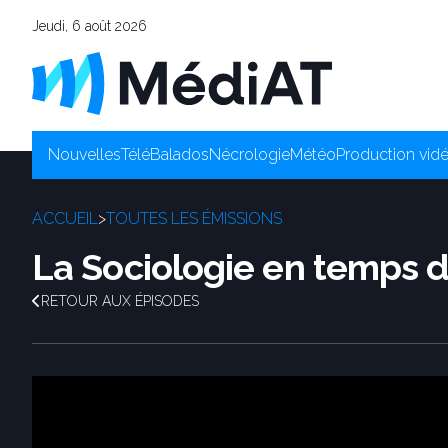
Jeudi, 6 août 2026
Nouvelles
Télé
Balados
Nécrologie
Météo
Production vid
ACCUEIL
>
TOUTES LES ÉMISSIONS
La Sociologie en temps 
RETOUR AUX ÉPISODES