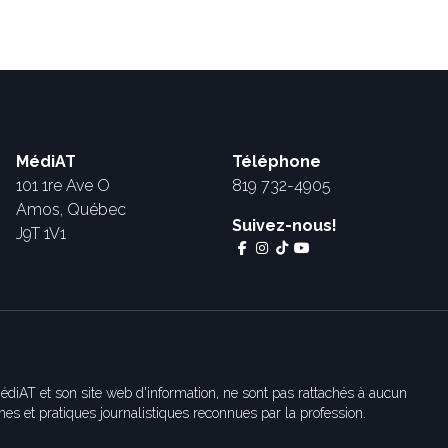
MédiAT
Téléphone
101 1re Ave O
819 732-4905
Amos, Québec
Suivez-nous!
J9T 1V1
édiAT et son site web d'information, ne sont pas rattachés à aucun
es et pratiques journalistiques reconnues par la profession.