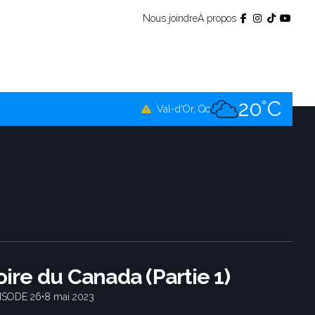
Nous joindre
À propos
17°C
Témiscamingue, Qc
17°C
La Sarre, Qc
20°C
Val-d'Or, Qc
18°C
Rouyn-Noranda, Qc
20°C
Amos, Qc
toire du Canada (Partie 1)
ISODE 26
•
8 mai 2023