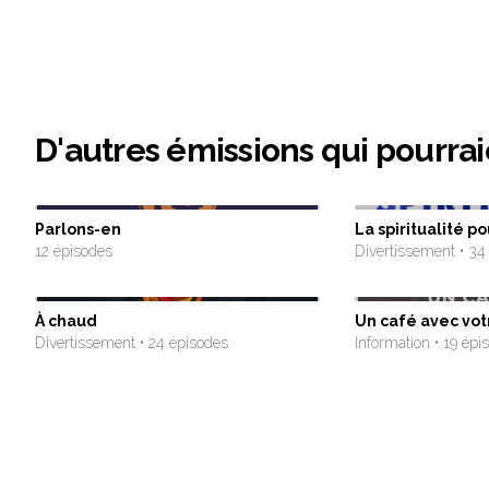
D'autres émissions qui pourrai
Parlons-en
La spiritualité po
12 épisodes
Divertissement • 34
À chaud
Un café avec vo
Divertissement • 24 épisodes
Information • 19 épi