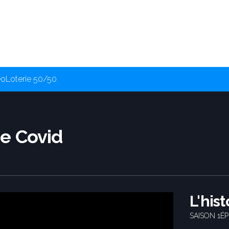
éo
Loterie 50/50
de Covid
L'his
SAISON 1
ÉP