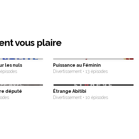
ent vous plaire
ur les nuls
Puissance au Féminin
 épisodes
Divertissement • 13 épisodes
tre député
Étrange Abitibi
sodes
Divertissement • 10 épisodes