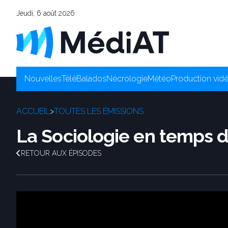
Jeudi, 6 août 2026
Nouvelles
Télé
Balados
Nécrologie
Météo
Production vid
ACCUEIL
>
TOUTES LES ÉMISSIONS
La Sociologie en temps 
RETOUR AUX ÉPISODES