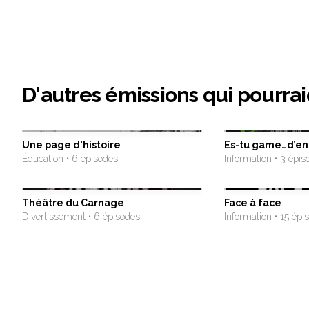
D'autres émissions qui pourrai
Une page d'histoire
Es-tu game…d’en 
Éducation • 6 épisodes
Information • 3 épis
Théâtre du Carnage
Face à face
Divertissement • 6 épisodes
Information • 15 épi