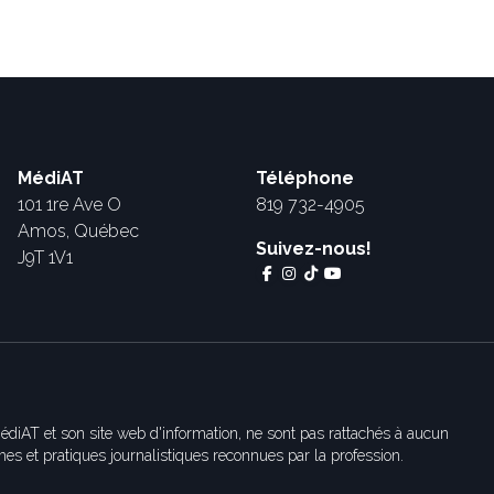
MédiAT
Téléphone
101 1re Ave O
819 732-4905
Amos, Québec
Suivez-nous!
J9T 1V1
édiAT et son site web d'information, ne sont pas rattachés à aucun
es et pratiques journalistiques reconnues par la profession.