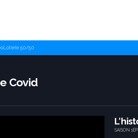
éo
Loterie 50/50
de Covid
L'his
SAISON 1
ÉP