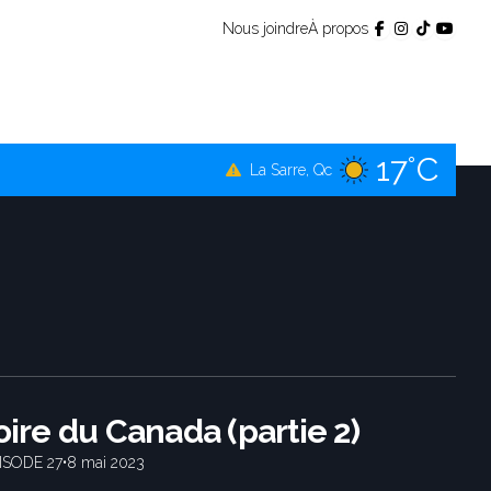
Nous joindre
À propos
17°C
Témiscamingue, Qc
17°C
La Sarre, Qc
20°C
Val-d'Or, Qc
18°C
Rouyn-Noranda, Qc
20°C
Amos, Qc
toire du Canada (partie 2)
ISODE 27
•
8 mai 2023