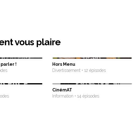
ent vous plaire
parler !
Hors Menu
odes
Divertissement • 12 épisodes
CinémAT
sodes
Information • 14 épisodes