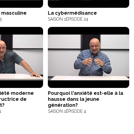
é masculine
La cybermédisance
5
SAISON 1
ÉPISODE 24
ciété moderne
Pourquoi l'anxiété est-elle à la
tructrice de
hausse dans la jeune
t?
génération?
1
SAISON 1
ÉPISODE 4