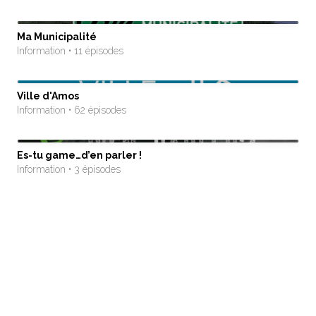
Ma Municipalité
Information • 11 épisodes
Ville d'Amos
Information • 62 épisodes
Es-tu game…d’en parler !
Information • 3 épisodes