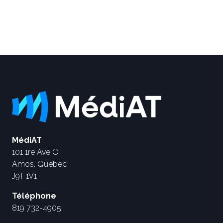
MédiAT
101 1re Ave O
Amos, Québec
J9T 1V1
Téléphone
819 732-4905