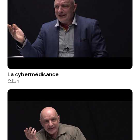
La cybermédisance
S1
E24