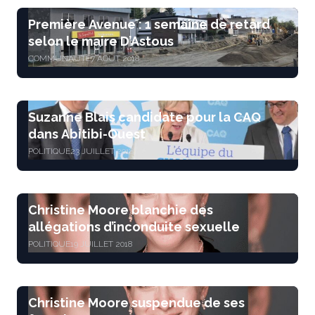
Première Avenue : 1 semaine de retard
selon le maire D’Astous
COMMUNAUTÉ
7 AOÛT 2018
Suzanne Blais candidate pour la CAQ
dans Abitibi-Ouest
POLITIQUE
23 JUILLET 2018
Christine Moore blanchie des
allégations d’inconduite sexuelle
POLITIQUE
19 JUILLET 2018
Christine Moore suspendue de ses