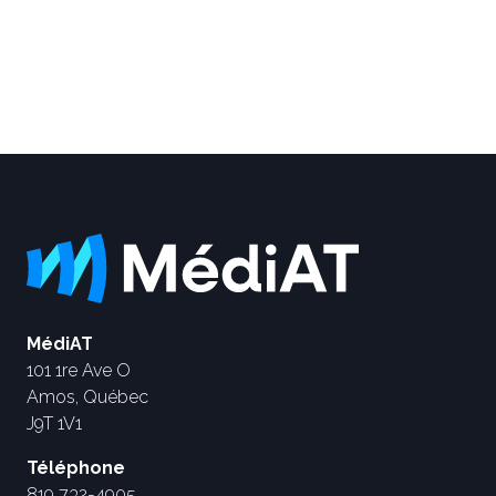
MédiAT
101 1re Ave O
Amos, Québec
J9T 1V1
Téléphone
819 732-4905