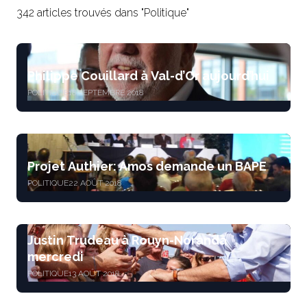
342 articles trouvés dans "Politique"
Philippe Couillard à Val-d’Or aujourd’hui
POLITIQUE
18 SEPTEMBRE 2018
Projet Authier: Amos demande un BAPE
POLITIQUE
22 AOÛT 2018
Justin Trudeau à Rouyn-Noranda
mercredi
POLITIQUE
13 AOÛT 2018