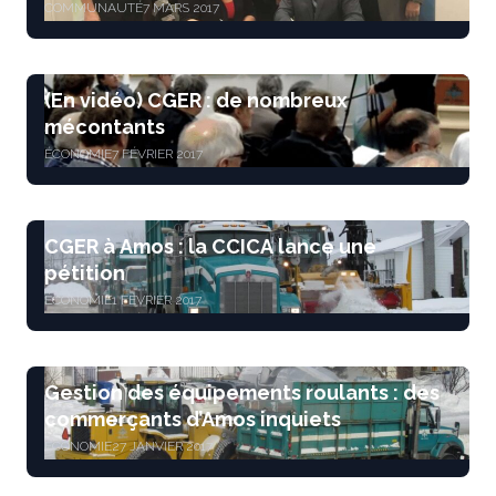
COMMUNAUTÉ
7 MARS 2017
(En vidéo) CGER : de nombreux
mécontants
ÉCONOMIE
7 FÉVRIER 2017
CGER à Amos : la CCICA lance une
pétition
ÉCONOMIE
1 FÉVRIER 2017
Gestion des équipements roulants : des
commerçants d’Amos inquiets
ÉCONOMIE
27 JANVIER 2017