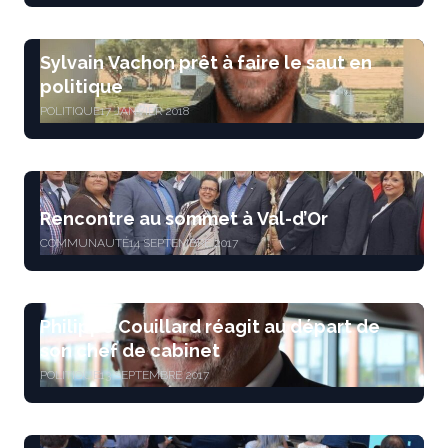
Sylvain Vachon prêt à faire le saut en
politique
POLITIQUE
17 JANVIER 2018
Rencontre au sommet à Val-d’Or
COMMUNAUTÉ
14 SEPTEMBRE 2017
Philippe Couillard réagit au départ de
son chef de cabinet
POLITIQUE
13 SEPTEMBRE 2017