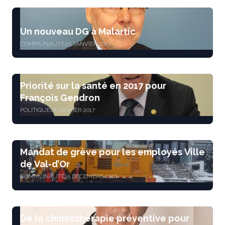
Un nouveau DG à Malartic
COMMUNAUTÉ
25 JANVIER 2017
Priorité sur la santé en 2017 pour
François Gendron
POLITIQUE
17 JANVIER 2017
Mandat de grève pour les employés Ville
de Val-d’Or
COMMUNAUTÉ
15 DÉCEMBRE 2016
De la chimiothérapie préventive pour