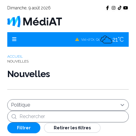
Dimanche, 9 août 2026
22°C
Témiscamingue, Qc
21°C
La Sarre, Qc
21°C
Val-d'Or, Qc
21°C
Rouyn-Noranda, Qc
ACCUEIL
NOUVELLES
21°C
Amos, Qc
Nouvelles
Recherche
Filtrer
Retirer les filtres