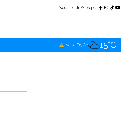
Nous joindre
À propos
13°C
Témiscamingue, Qc
16°C
La Sarre, Qc
15°C
Val-d'Or, Qc
14°C
Rouyn-Noranda, Qc
15°C
Amos, Qc