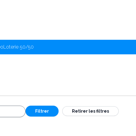
éo
Loterie 50/50
Filtrer
Retirer les filtres