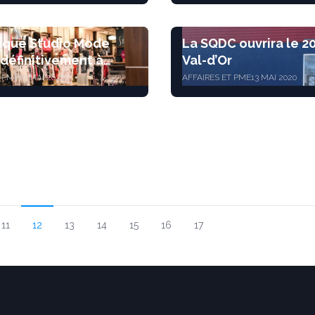
ique Studio Mode
La SQDC ouvrira le 20
définitivement à
Val-d’Or
T PME
19 MAI 2020
AFFAIRES ET PME
13 MAI 2020
11
12
13
14
15
16
17