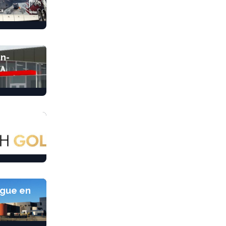
yn-
lle à
ngue en