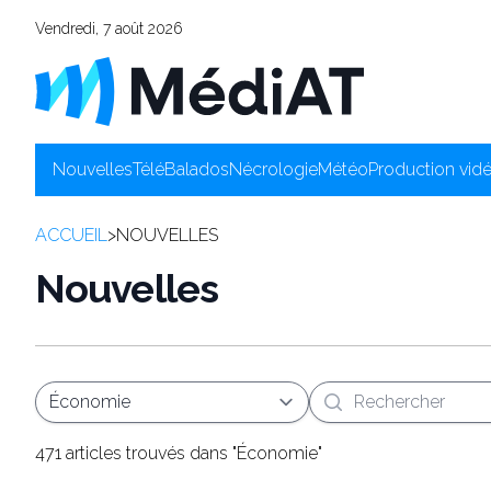
Vendredi, 7 août 2026
Nouvelles
Télé
Balados
Nécrologie
Météo
Production vid
ACCUEIL
>
NOUVELLES
Nouvelles
Recherche
471 articles trouvés dans "Économie"