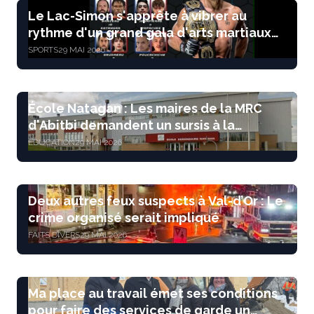
Le Lac-Simon s'apprête à vibrer au
rythme d'un grand gala d'arts martiaux
mixtes
SPORTS
29 MAI 2026
École Natagan : Les maires de la MRC
d'Abitbi demandent un sursis à la
ministre Lebel
ÉDUCATION
29 MAI 2026
Deux autres feux suspects à Val-d’Or : Le
crime organisé serait impliqué
FAITS DIVERS
29 MAI 2026
Ma place au travail émet ses conditions
pour faire des services de garde un