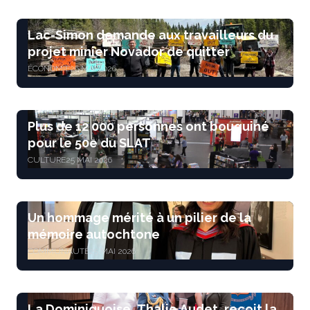
Lac-Simon demande aux travailleurs du
projet minier Novador de quitter
ÉCONOMIE
26 MAI 2026
Plus de 12 000 personnes ont bouquiné
pour le 50e du SLAT
CULTURE
25 MAI 2026
Un hommage mérité à un pilier de la
mémoire autochtone
COMMUNAUTÉ
25 MAI 2026
La Dominiquoise, Thalie Audet, reçoit la