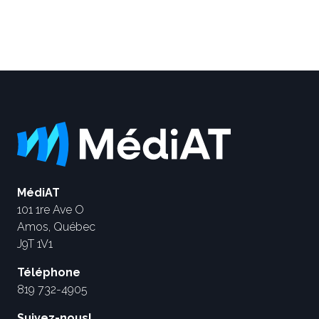
MédiAT
101 1re Ave O
Amos, Québec
J9T 1V1
Téléphone
819 732-4905
Suivez-nous!