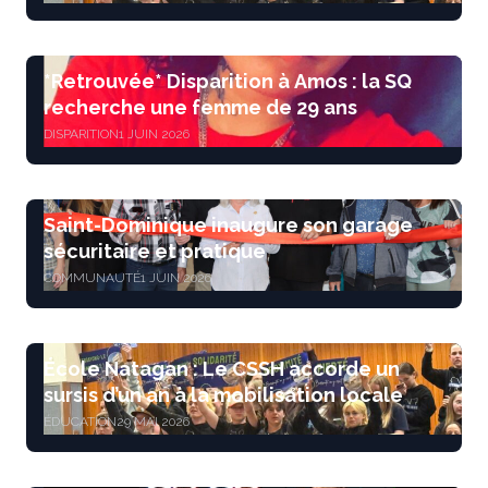
*Retrouvée* Disparition à Amos : la SQ
recherche une femme de 29 ans
DISPARITION
1 JUIN 2026
Saint-Dominique inaugure son garage
sécuritaire et pratique
COMMUNAUTÉ
1 JUIN 2026
École Natagan : Le CSSH accorde un
sursis d’un an à la mobilisation locale
ÉDUCATION
29 MAI 2026