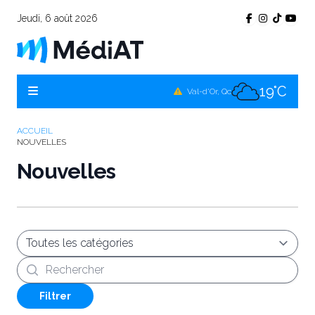
Jeudi, 6 août 2026
17°C
Témiscamingue, Qc
18°C
La Sarre, Qc
19°C
Val-d'Or, Qc
17°C
Rouyn-Noranda, Qc
ACCUEIL
NOUVELLES
19°C
Amos, Qc
Nouvelles
Recherche
Filtrer