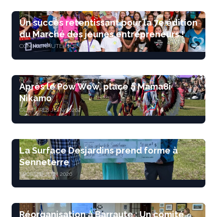
Un succès retentissant pour la 7e édition
du Marché des jeunes entrepreneurs !
COMMUNAUTÉ
9 JUIN 2026
Après le Pow Wow, place à Mama8i
Nikamo
CULTURE
8 JUIN 2026
La Surface Desjardins prend forme à
Senneterre
SPORTS
8 JUIN 2026
Réorganisation à Barraute : Un comité