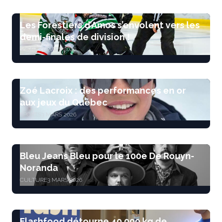
Les Forestiers d’Amos s’envolent vers les
demi-finales de division !
SPORTS
3 MARS 2026
Zoé Lacroix : des performances en or
aux jeux du Québec
SPORTS
3 MARS 2026
Bleu Jeans Bleu pour le 100e De Rouyn-
Noranda
CULTURE
3 MARS 2026
Flashfood détourne 40 000 kg de