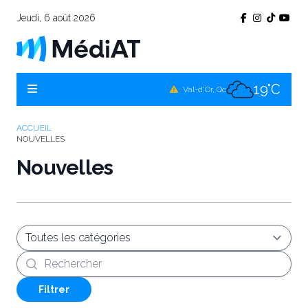
Jeudi, 6 août 2026
17°C
Témiscamingue, Qc
18°C
La Sarre, Qc
19°C
Val-d'Or, Qc
17°C
Rouyn-Noranda, Qc
ACCUEIL
NOUVELLES
19°C
Amos, Qc
Nouvelles
Recherche
Filtrer