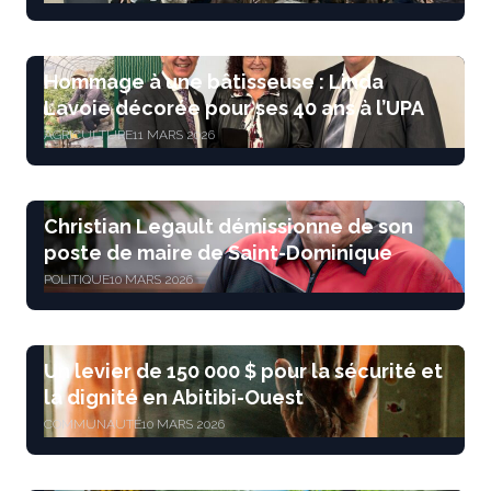
Hommage à une bâtisseuse : Linda
Lavoie décorée pour ses 40 ans à l’UPA
AGRICULTURE
11 MARS 2026
Christian Legault démissionne de son
poste de maire de Saint-Dominique
POLITIQUE
10 MARS 2026
Un levier de 150 000 $ pour la sécurité et
la dignité en Abitibi-Ouest
COMMUNAUTÉ
10 MARS 2026