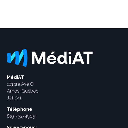
MédiAT
101 1re Ave O
Amos, Québec
J9T 1V1
Téléphone
819 732-4905
Suivez-nous!